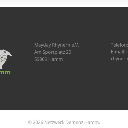
Mayday Rhynern e.V.
Telefon
E-mail:
Am Sportplatz 20
rhynern
59069 Hamm
© 2026 Netzwerk Demenz Hamm.