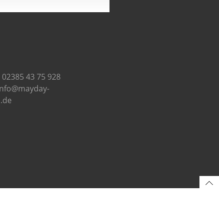
: 02385 43 75 928
 info@mayday-
.de