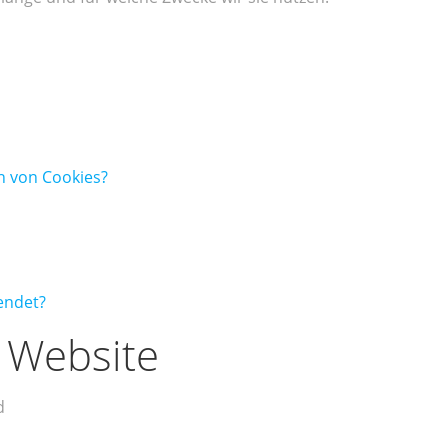
n von Cookies?
endet?
r Website
d