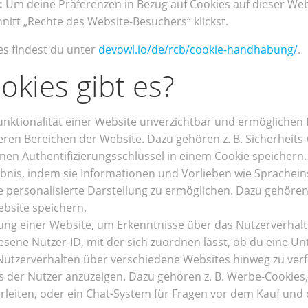
:
Um deine Präferenzen in Bezug auf Cookies auf dieser Web
nitt „Rechte des Website-Besuchers“ klickst.
s findest du unter
devowl.io/de/rcb/cookie-handhabung/
.
kies gibt es?
unktionalität einer Website unverzichtbar und ermöglichen
n Bereichen der Website. Dazu gehören z. B. Sicherheits-Co
einen Authentifizierungsschlüssel in einem Cookie speichern.
nis, indem sie Informationen und Vorlieben wie Spracheins
 personalisierte Darstellung zu ermöglichen. Dazu gehören
ebsite speichern.
g einer Website, um Erkenntnisse über das Nutzerverhalte
iesene Nutzer-ID, mit der sich zuordnen lässt, ob du eine U
tzerverhalten über verschiedene Websites hinweg zu verf
 der Nutzer anzuzeigen. Dazu gehören z. B. Werbe-Cookies, 
rleiten, oder ein Chat-System für Fragen vor dem Kauf un